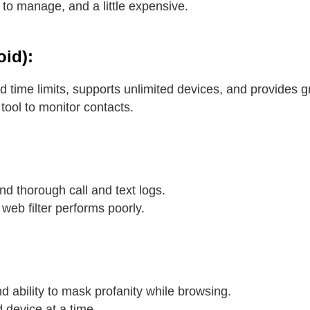
dy to manage, and a little expensive.
oid):
 time limits, supports unlimited devices, and provides gr
tool to monitor contacts.
nd thorough call and text logs.
eb filter performs poorly.
nd ability to mask profanity while browsing.
device at a time.