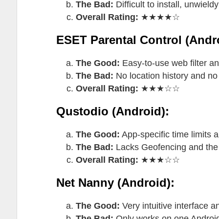
The Bad:
Difficult to install, unwiel
Overall Rating:
★★★★☆
ESET Parental Control (Andr
The Good:
Easy-to-use web filter and
The Bad:
No location history and no 
Overall Rating:
★★★☆☆
Qustodio (Android):
The Good:
App-specific time limits a
The Bad:
Lacks Geofencing and the w
Overall Rating:
★★★☆☆
Net Nanny (Android):
The Good:
Very intuitive interface a
The Bad:
Only works on one Android 